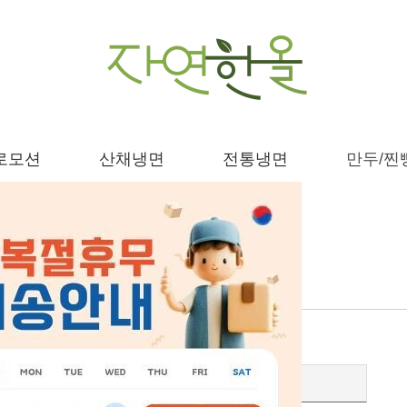
로모션
산채냉면
전통냉면
만두/찐
로그인
회원
비회원