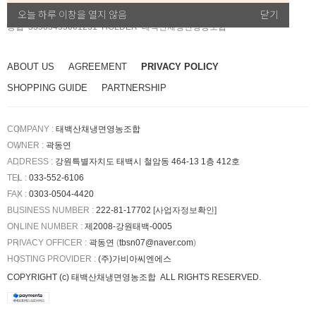
BANK ACCOUNT
:
오늘 하루 이창을 열지 않음
닫기
농협 33503455001231
HOLDER
태백산채냉면영농조합
ABOUT US
AGREEMENT
PRIVACY POLICY
SHOPPING GUIDE
PARTNERSHIP
COMPANY :
태백산채냉면영농조합
OWNER :
곽동연
ADDRESS :
강원특별자치도 태백시 철암동 464-13 1층 412호
TEL :
033-552-6106
FAX :
0303-0504-4420
BUSINESS NUMBER :
222-81-17702
[사업자정보확인]
ONLINE NUMBER :
제2008-강원태백-0005
PRIVACY OFFICER :
곽동연
(
tbsn07@naver.com
)
HOSTING PROVIDER
:
(주)가비아씨엔에스
COPYRIGHT (c)
태백산채냉면영농조합
ALL RIGHTS RESERVED.