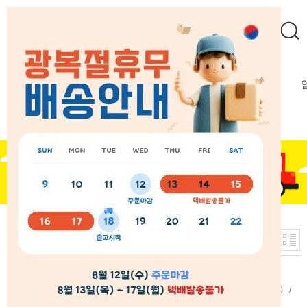
프로모션
산채냉면
전통냉면
만두/찐빵
탕류
8
랭킹순
개
CUSTOMER SERVICE
:
033-552-6106
MON-FRI AM 10:00 ~ PM 05:00
LUNCH PM 12:20 ~ PM 01:20
주말,공휴일 휴무