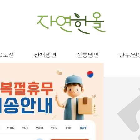
로모션
산채냉면
전통냉면
만두/찐
침