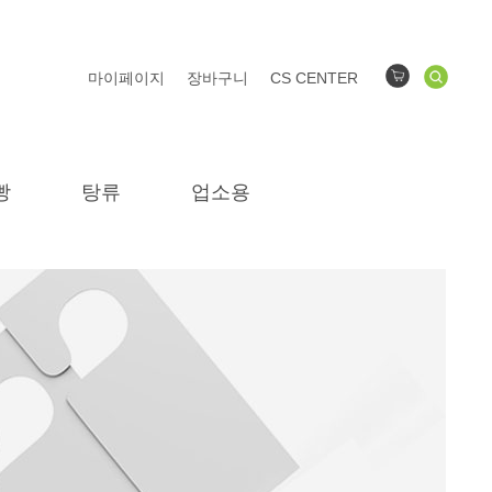
마이페이지
장바구니
CS CENTER
빵
탕류
업소용